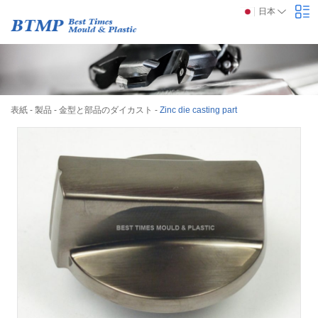
日本
表紙
-
製品
-
金型と部品のダイカスト
-
Zinc die casting part