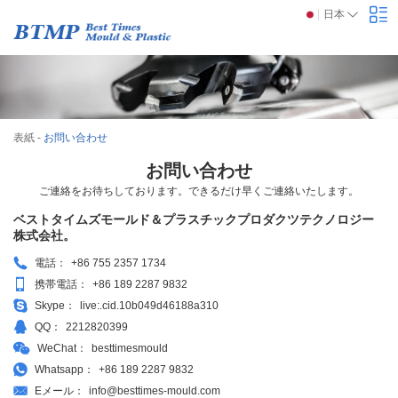
日本
表紙
-
お問い合わせ
お問い合わせ
ご連絡をお待ちしております。できるだけ早くご連絡いたします。
ベストタイムズモールド＆プラスチックプロダクツテクノロジー
株式会社。
電話：
+86 755 2357 1734
携帯電話：
+86 189 2287 9832
Skype：
live:.cid.10b049d46188a310
QQ：
2212820399
WeChat：
besttimesmould
Whatsapp：
+86 189 2287 9832
Eメール：
info@besttimes-mould.com