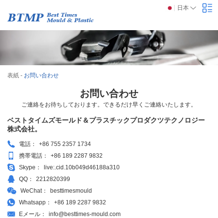
日本
表紙
-
お問い合わせ
お問い合わせ
ご連絡をお待ちしております。できるだけ早くご連絡いたします。
ベストタイムズモールド＆プラスチックプロダクツテクノロジー
株式会社。
電話：
+86 755 2357 1734
携帯電話：
+86 189 2287 9832
Skype：
live:.cid.10b049d46188a310
QQ：
2212820399
WeChat：
besttimesmould
Whatsapp：
+86 189 2287 9832
Eメール：
info@besttimes-mould.com