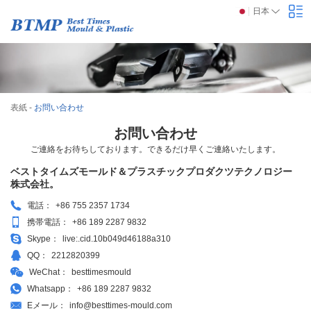
日本
表紙
-
お問い合わせ
お問い合わせ
ご連絡をお待ちしております。できるだけ早くご連絡いたします。
ベストタイムズモールド＆プラスチックプロダクツテクノロジー
株式会社。
電話：
+86 755 2357 1734
携帯電話：
+86 189 2287 9832
Skype：
live:.cid.10b049d46188a310
QQ：
2212820399
WeChat：
besttimesmould
Whatsapp：
+86 189 2287 9832
Eメール：
info@besttimes-mould.com