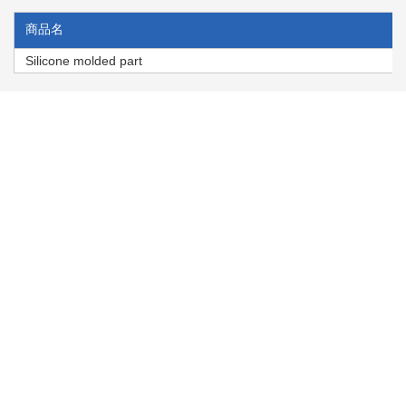
商品名
Silicone molded part