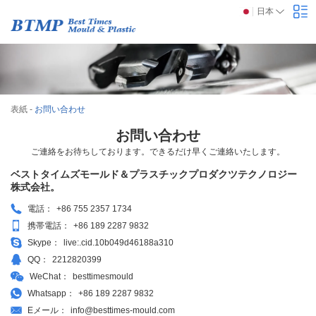
日本
表紙
-
お問い合わせ
お問い合わせ
ご連絡をお待ちしております。できるだけ早くご連絡いたします。
ベストタイムズモールド＆プラスチックプロダクツテクノロジー
株式会社。
電話：
+86 755 2357 1734
携帯電話：
+86 189 2287 9832
Skype：
live:.cid.10b049d46188a310
QQ：
2212820399
WeChat：
besttimesmould
Whatsapp：
+86 189 2287 9832
Eメール：
info@besttimes-mould.com