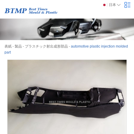
日本
表紙
-
製品
-
プラスチック射出成形部品
-
automotive plastic injection molded
part