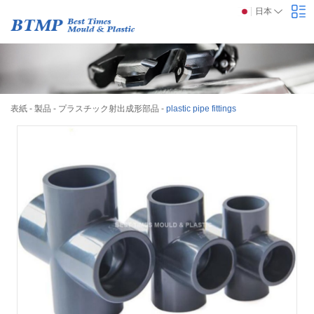
日本
表紙
-
製品
-
プラスチック射出成形部品
-
plastic pipe fittings