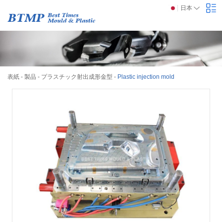
日本
表紙
-
製品
-
プラスチック射出成形金型
-
Plastic injection mold