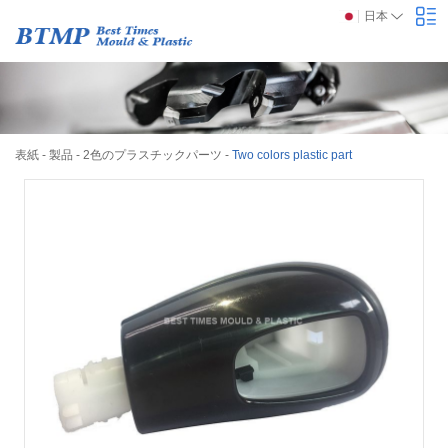
日本
表紙
-
製品
-
2色のプラスチックパーツ
-
Two colors plastic part